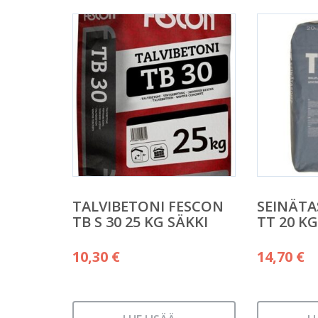
TALVIBETONI FESCON
SEINÄTA
TB S 30 25 KG SÄKKI
TT 20 KG
10,30
€
14,70
€