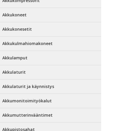
Akkukompressorit
Akkukoneet
Akkukonesetit
Akkukulmahiomakoneet
Akkulamput
Akkulaturit
Akkulaturit ja käynnistys
Akkumonitoimityökalut
Akkumutterinvääntimet
Akkupistosahat