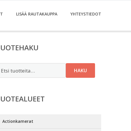
ET
LISÄÄ RAUTAKAUPPA
YHTEYSTIEDOT
TUOTEHAKU
tsi:
HAKU
TUOTEALUEET
Actionkamerat