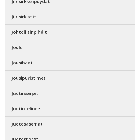
Jiirisirkkelipöydät
Jiirisirkkelit
Johtoliitinpihdit
Joulu
Jousihaat
Jousipuristimet
Juotinsarjat
Juotintelineet
Juotosasemat
Juotoskolvit