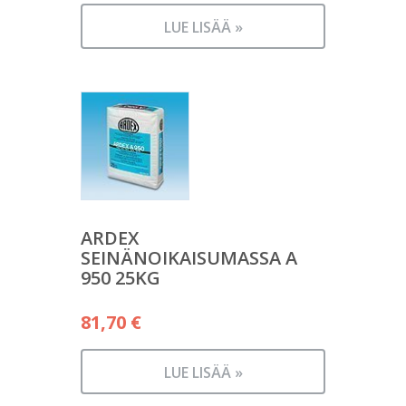
LUE LISÄÄ »
ARDEX
SEINÄNOIKAISUMASSA A
950 25KG
81,70
€
LUE LISÄÄ »