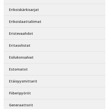
Erikoiskärkisarjat
Erikoislaattaliimat
Eristevaahdot
Eritasolistat
Esilukonsalvat
Estomatot
Etäisyysmittarit
Fiiberipyöröt
Generaattorit