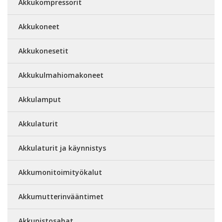
Akkukompressorit
Akkukoneet
Akkukonesetit
Akkukulmahiomakoneet
Akkulamput
Akkulaturit
Akkulaturit ja käynnistys
Akkumonitoimityökalut
Akkumutterinvääntimet
Akkupistosahat