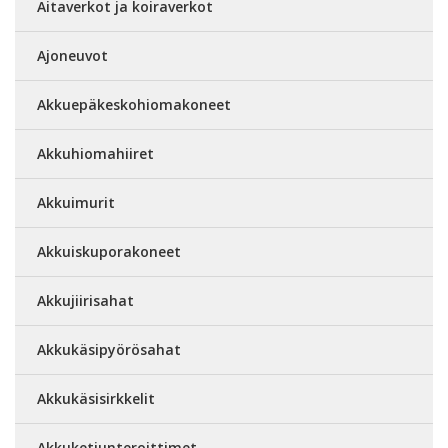
Aitaverkot ja koiraverkot
Ajoneuvot
Akkuepäkeskohiomakoneet
Akkuhiomahiiret
Akkuimurit
Akkuiskuporakoneet
Akkujiirisahat
Akkukäsipyörösahat
Akkukäsisirkkelit
Akkuketjunteroittimet