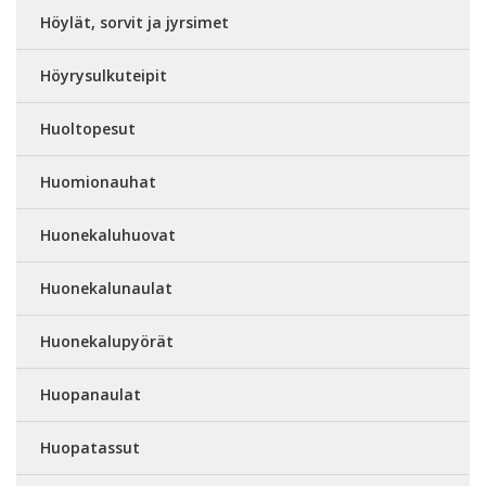
Höylät, sorvit ja jyrsimet
Höyrysulkuteipit
Huoltopesut
Huomionauhat
Huonekaluhuovat
Huonekalunaulat
Huonekalupyörät
Huopanaulat
Huopatassut