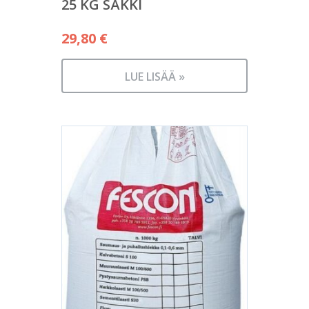
25 KG SÄKKI
29,80
€
LUE LISÄÄ »