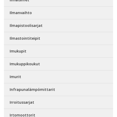
Ilmanvaihto
Ilmapistoolisarjat
Ilmastointiteipit
Imukupit
Imukuppikoukut
Imurit
Infrapunalämpömittarit
Irroitussarjat
Irtomoottorit