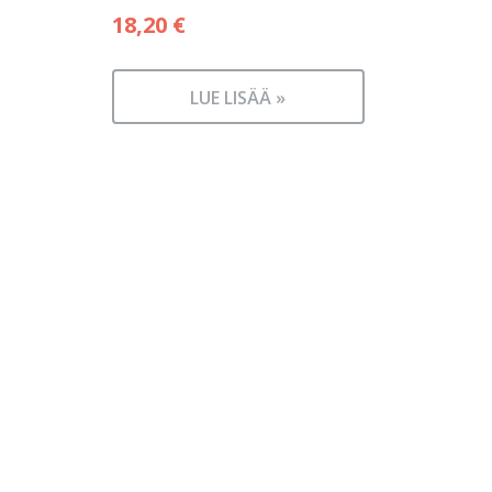
18,20
€
LUE LISÄÄ »