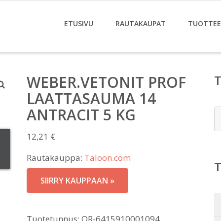
ETUSIVU
RAUTAKAUPAT
TUOTTE
WEBER.VETONIT PROF
LAATTASAUMA 14
ANTRACIT 5 KG
E
12,21
€
Rautakauppa:
Taloon.com
SIIRRY KAUPPAAN »
Tuotetunnus:
OR-6415910001094