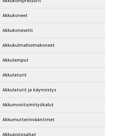
Akkukompressorit
Akkukoneet
Akkukonesetit
Akkukulmahiomakoneet
Akkulamput
Akkulaturit
Akkulaturit ja käynnistys
Akkumonitoimityökalut
Akkumutterinvääntimet
Akkupistosahat