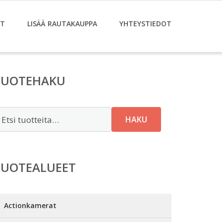
ET
LISÄÄ RAUTAKAUPPA
YHTEYSTIEDOT
TUOTEHAKU
tsi:
HAKU
TUOTEALUEET
Actionkamerat