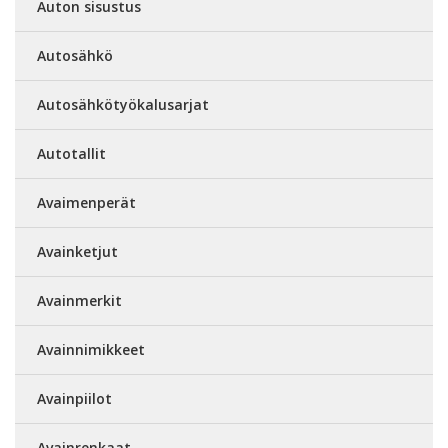
Auton sisustus
Autosähkö
Autosähkötyökalusarjat
Autotallit
Avaimenperät
Avainketjut
Avainmerkit
Avainnimikkeet
Avainpiilot
Avainrenkaat