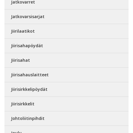
Jatkovarret
Jatkovarsisarjat
Jiirilaatikot
Jiirisahapöydät
Jiirisahat
Jiirisahauslaitteet
Jiirisirkkelipöydät
Jiirisirkkelit
Johtoliitinpihdit
Joulu