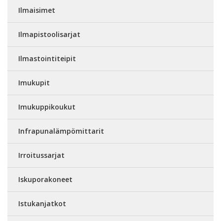
Ilmaisimet
Ilmapistoolisarjat
Ilmastointiteipit
Imukupit
Imukuppikoukut
Infrapunalämpömittarit
Irroitussarjat
Iskuporakoneet
Istukanjatkot