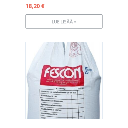
18,20
€
LUE LISÄÄ »