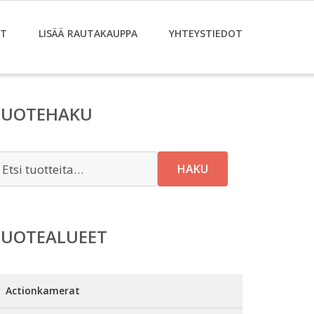
ET
LISÄÄ RAUTAKAUPPA
YHTEYSTIEDOT
TUOTEHAKU
tsi:
HAKU
TUOTEALUEET
Actionkamerat