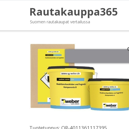
Rautakauppa365
Suomen rautakaupat vertailussa
Tuotetunnus:
OR-4011361117395