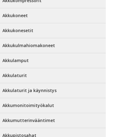
Akkukompressorit
Akkukoneet
Akkukonesetit
Akkukulmahiomakoneet
Akkulamput
Akkulaturit
Akkulaturit ja käynnistys
Akkumonitoimityökalut
Akkumutterinvääntimet
Akkupistosahat