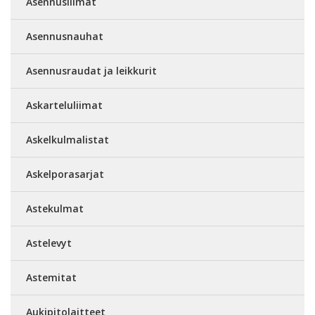
Asennusliimat
Asennusnauhat
Asennusraudat ja leikkurit
Askarteluliimat
Askelkulmalistat
Askelporasarjat
Astekulmat
Astelevyt
Astemitat
Aukipitolaitteet