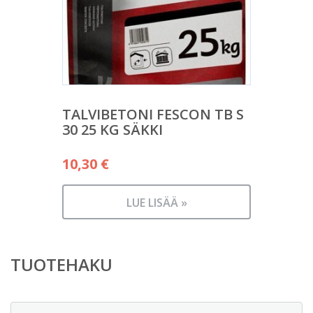
TALVIBETONI FESCON TB S
30 25 KG SÄKKI
10,30
€
LUE LISÄÄ »
TUOTEHAKU
Etsi: