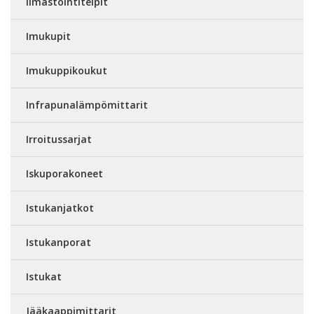
Ilmastointiteipit
Imukupit
Imukuppikoukut
Infrapunalämpömittarit
Irroitussarjat
Iskuporakoneet
Istukanjatkot
Istukanporat
Istukat
Jääkaappimittarit