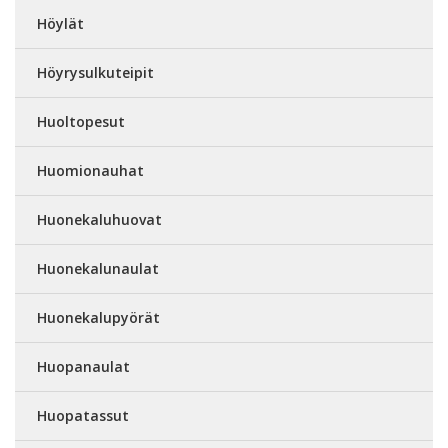
Höylät
Höyrysulkuteipit
Huoltopesut
Huomionauhat
Huonekaluhuovat
Huonekalunaulat
Huonekalupyörät
Huopanaulat
Huopatassut