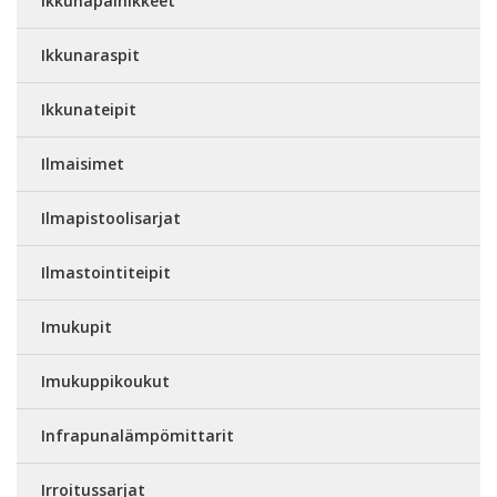
Ikkunapainikkeet
Ikkunaraspit
Ikkunateipit
Ilmaisimet
Ilmapistoolisarjat
Ilmastointiteipit
Imukupit
Imukuppikoukut
Infrapunalämpömittarit
Irroitussarjat