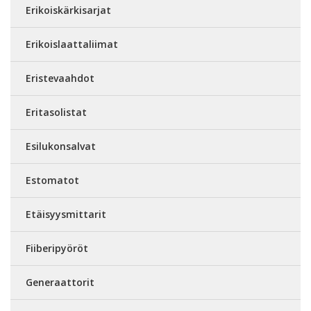
Erikoiskärkisarjat
Erikoislaattaliimat
Eristevaahdot
Eritasolistat
Esilukonsalvat
Estomatot
Etäisyysmittarit
Fiiberipyöröt
Generaattorit