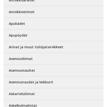
Antiikkisaranat
Antiikkivetimet
Apukädet
Apupöydät
Arinat ja muut tulisijatarvikkeet
Asennusliimat
Asennusnauhat
Asennusraudat ja leikkurit
Askarteluliimat
Askelkulmalistat