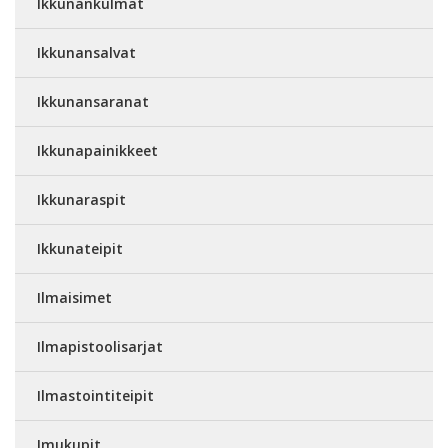
Ikkunankulmat
Ikkunansalvat
Ikkunansaranat
Ikkunapainikkeet
Ikkunaraspit
Ikkunateipit
Ilmaisimet
Ilmapistoolisarjat
Ilmastointiteipit
Imukupit