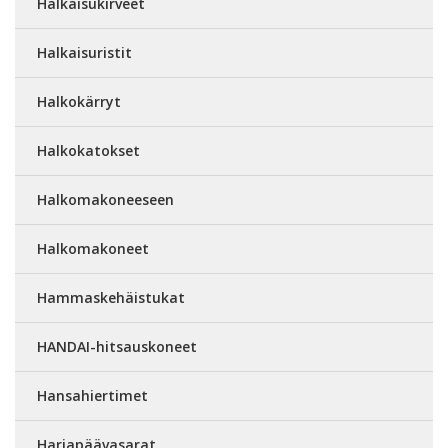
Halkaisukirveet
Halkaisuristit
Halkokärryt
Halkokatokset
Halkomakoneeseen
Halkomakoneet
Hammaskehäistukat
HANDAI-hitsauskoneet
Hansahiertimet
Harjapäävasarat