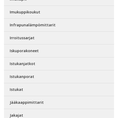
Imukuppikoukut
Infrapunalämpömittarit
Irroitussarjat
Iskuporakoneet
Istukanjatkot
Istukanporat
Istukat
Jääkaappimittarit
Jakajat