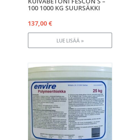
KUIVABETONI FESCON S –
100 1000 KG SUURSÄKKI
137,00
€
LUE LISÄÄ »