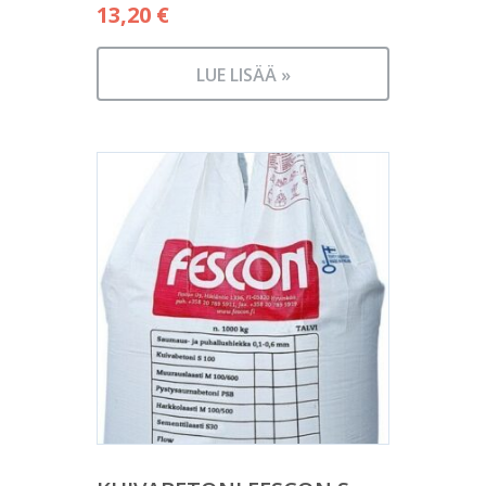
13,20
€
LUE LISÄÄ »