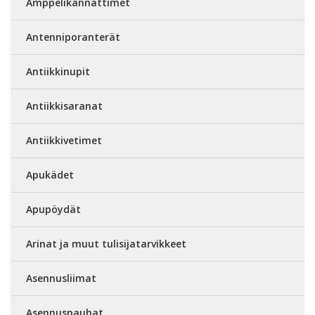
Amppelikannattimet
Antenniporanterät
Antiikkinupit
Antiikkisaranat
Antiikkivetimet
Apukädet
Apupöydät
Arinat ja muut tulisijatarvikkeet
Asennusliimat
Asennusnauhat